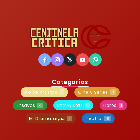
Categorías
Bio de Artistas
Cine y Series
1
3
Ensayos
Entrevistas
Libros
4
1
1
Mi Dramaturgia
Teatro
1
19